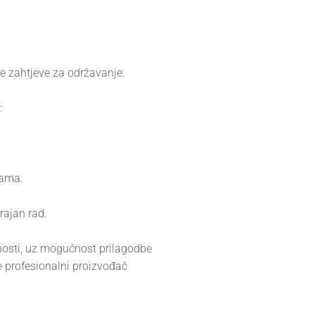
e zahtjeve za održavanje.
:
nama.
rajan rad.
lnosti, uz mogućnost prilagodbe
 profesionalni proizvođač