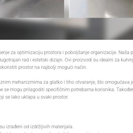
enje za optimizaciju prostora i poboljšanje organizacije. Naša 
gotrajan rad i estetski dizajn. Ovi proizvodi su idealni za kuhin
iskoristiti prostor na najbolji mogući način.
iznim mehanizmima za glatko i tiho otvaranje, što omogućava j
me se mogu prilagoditi specifičnim potrebama korisnika. Također
ji se lako uklapa u svaki prostor.
su izrađeni od izdržljivih materijala.