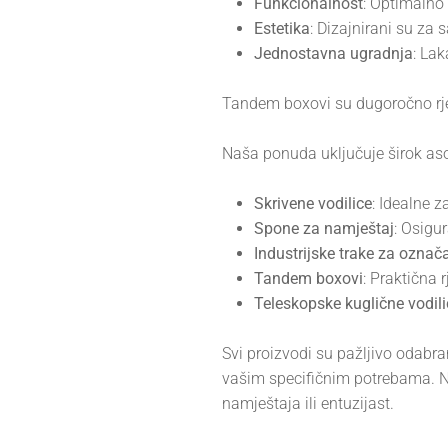
Funkcionalnost
: Optimalno 
Estetika
: Dizajnirani su za
Jednostavna ugradnja
: Lak
Tandem boxovi su dugoročno rje
Naša ponuda uključuje širok asor
Skrivene vodilice
: Idealne 
Spone za namještaj
: Osigu
Industrijske trake za ozna
Tandem boxovi
: Praktična 
Teleskopske kuglične vodili
Svi proizvodi su pažljivo odabr
vašim specifičnim potrebama. Na
namještaja ili entuzijast.