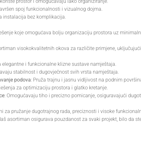
koriste prostor i omogućavaju lako organiziranje.
 savršen spoj funkcionalnosti i vizualnog dojma.
a instalacija bez komplikacija.
šenje koje omogućava bolju organizaciju prostora uz minimaln
timan visokokvalitetnih okova za različite primjene, uključujući
za elegantne i funkcionalne klizne sustave namještaja.
ravaju stabilnost i dugovječnost svih vrsta namještaja.
čavanje podova
: Pruža trajnu i jasnu vidljivost na podnim površi
rješenja za optimizaciju prostora i glatko kretanje.
ce
: Omogućavaju tiho i precizno pomicanje, osiguravajući dugot
ani za pružanje dugotrajnog rada, preciznosti i visoke funkciona
š asortiman osigurava pouzdanost za svaki projekt, bilo da ste