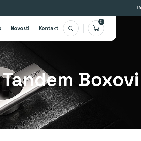
R
0
p
Novosti
Kontakt
Tandem Boxovi