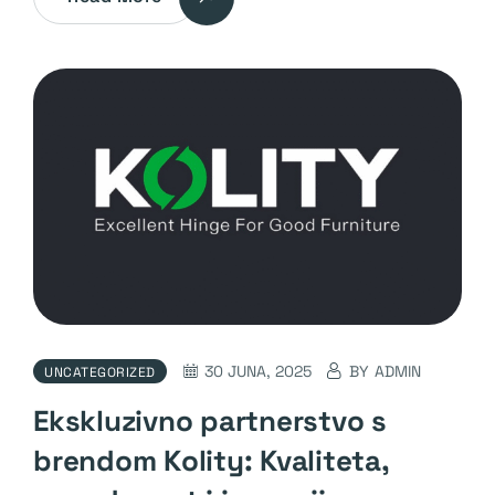
30 JUNA, 2025
BY
ADMIN
UNCATEGORIZED
Ekskluzivno partnerstvo s
brendom Kolity: Kvaliteta,