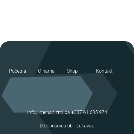
Početna
O nama
Shop
Kontakt
info@mehanizmi.ba
+387 61 635 974
D.Dobošnica bb -
Lukavac