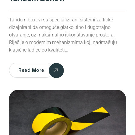
Tandem boxovi su specijalizirani sistemi za fioke
dizajnirani da omoguće glatko, tiho i dugotrajno
otvaranje, uz maksimalno iskorištavanje prostora.
Riječ je o modernim mehanizmima koji nadmašuju
klasične ladice po kvaliteti…
Read More