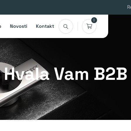
R
0
p
Novosti
Kontakt
Hvala Vam B2B