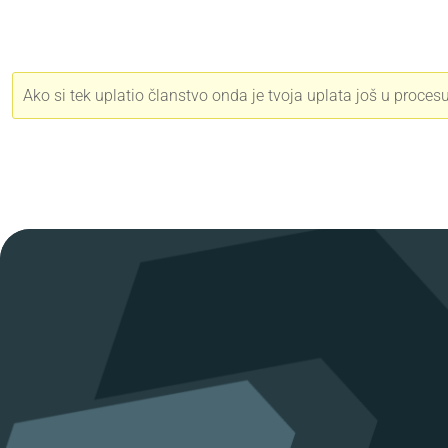
Ako si tek uplatio članstvo onda je tvoja uplata još u procesu