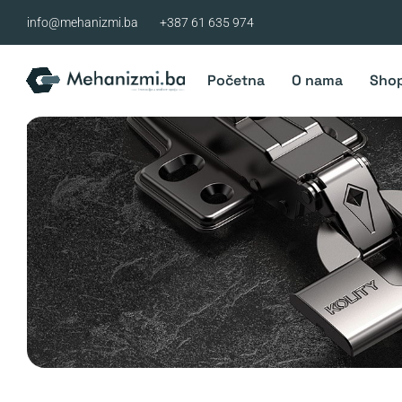
Skip
info@mehanizmi.ba
+387 61 635 974
to
content
Početna
O nama
Sho