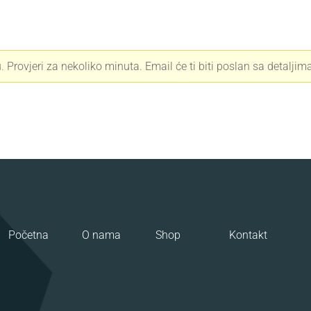
. Provjeri za nekoliko minuta. Email će ti biti poslan sa detaljim
Početna
O nama
Shop
Kontakt