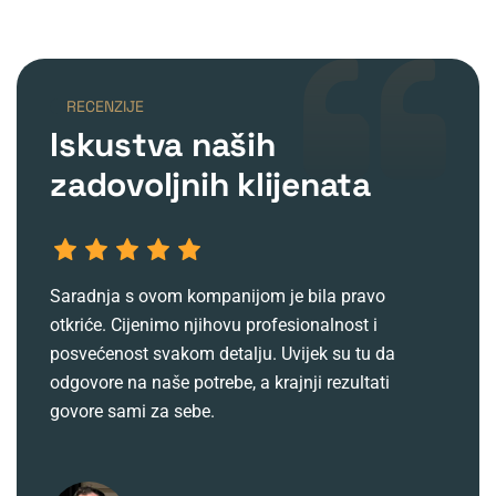
RECENZIJE
Iskustva naših
zadovoljnih klijenata
Saradnja s ovom kompanijom je bila pravo
On
otkriće. Cijenimo njihovu profesionalnost i
sp
posvećenost svakom detalju. Uvijek su tu da
uk
odgovore na naše potrebe, a krajnji rezultati
do
govore sami za sebe.
ne