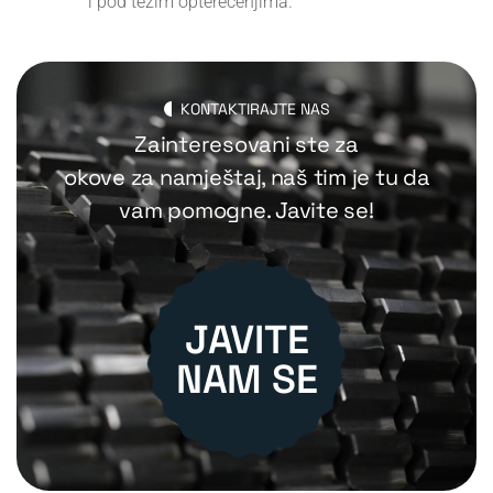
i pod težim opterećenjima.
KONTAKTIRAJTE NAS
Zainteresovani ste za
okove za namještaj
, naš tim je tu da
vam pomogne. Javite se!
JAVITE
NAM SE