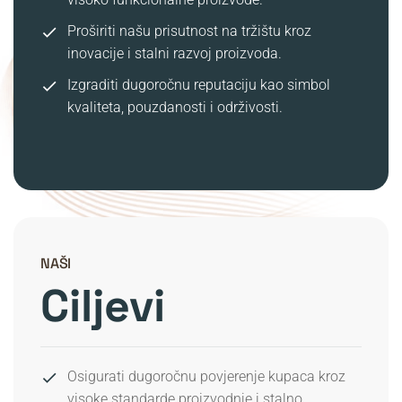
Proširiti našu prisutnost na tržištu kroz
inovacije i stalni razvoj proizvoda.
Izgraditi dugoročnu reputaciju kao simbol
kvaliteta, pouzdanosti i održivosti.
NAŠI
Ciljevi
Osigurati dugoročnu povjerenje kupaca kroz
visoke standarde proizvodnje i stalno