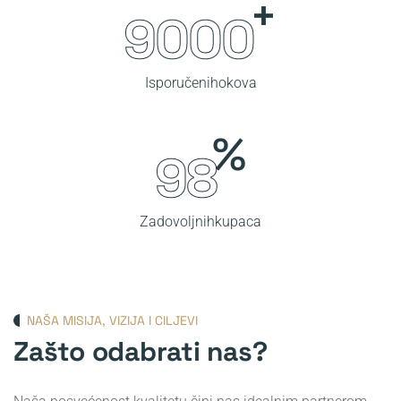
+
9000
Isporučenih
okova
%
100
Zadovoljnih
kupaca
NAŠA MISIJA, VIZIJA I CILJEVI
Zašto odabrati nas?