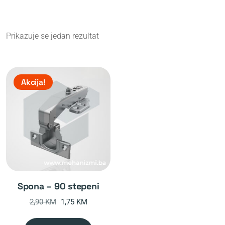
Prikazuje se jedan rezultat
Akcija!
spona – 90 stepeni
Original
Current
2,90
KM
1,75
KM
price
price