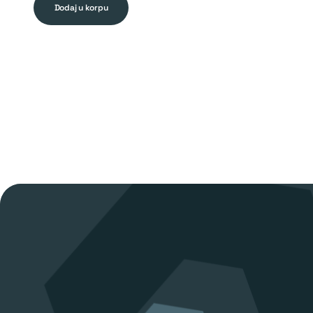
was:
is:
dodaj u korpu
2,90 KM.
1,75 KM.