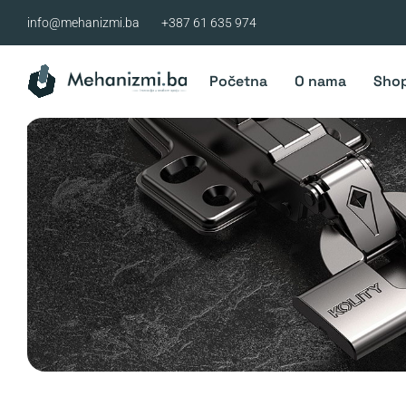
Skip
info@mehanizmi.ba
+387 61 635 974
to
content
Početna
O nama
Sho