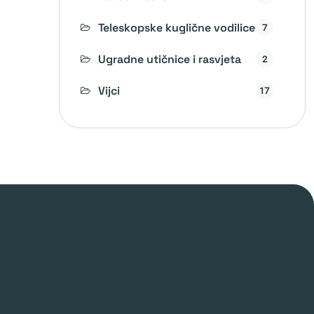
Teleskopske kuglične vodilice
7
Ugradne utičnice i rasvjeta
2
Vijci
17