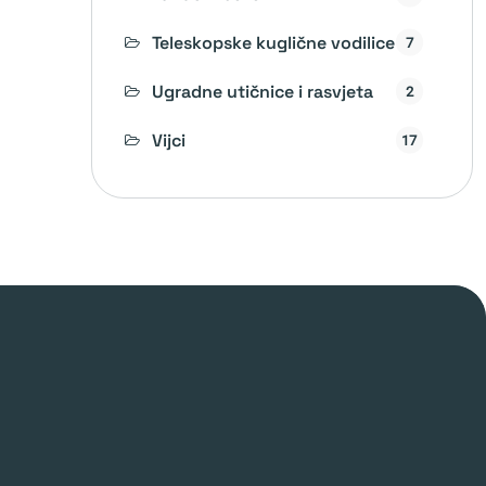
Teleskopske kuglične vodilice
7
Ugradne utičnice i rasvjeta
2
Vijci
17