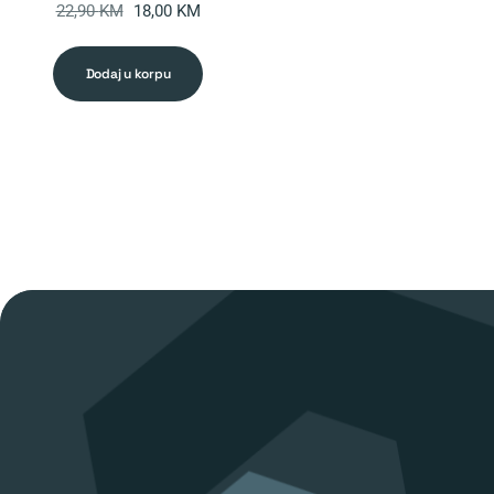
Original
Current
22,90
KM
18,00
KM
price
price
was:
is:
dodaj u korpu
22,90 KM.
18,00 KM.