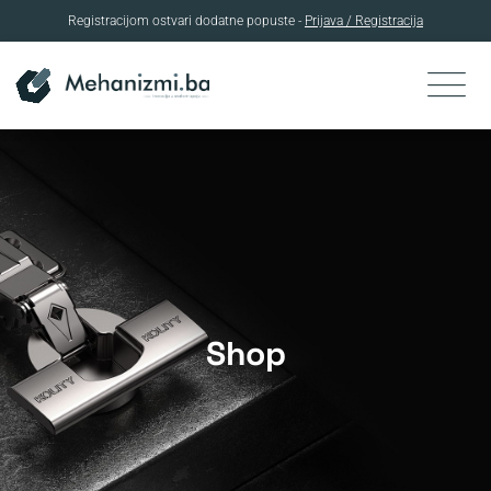
Registracijom ostvari dodatne popuste -
Prijava / Registracija
Skip
to
content
Shop