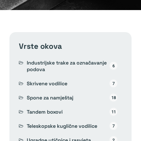
vrste okova
Industrijske trake za označavanje
6
podova
Skrivene vodilice
7
Spone za namještaj
18
Tandem boxovi
11
Teleskopske kuglične vodilice
7
Ugradne utičnice i rasvjeta
2