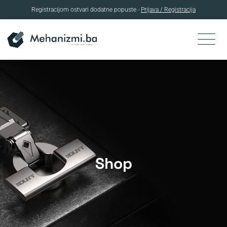
Registracijom ostvari dodatne popuste -
Prijava / Registracija
Skip
to
content
Shop