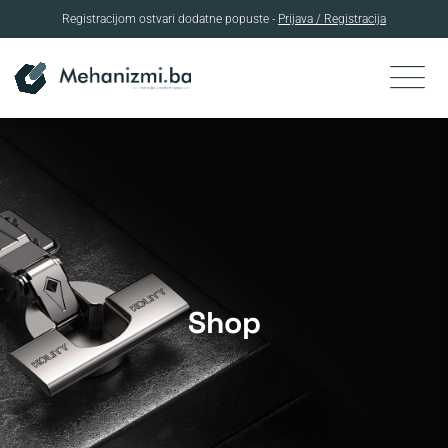
Registracijom ostvari dodatne popuste -
Prijava / Registracija
Skip
to
content
Shop