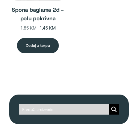
spona baglama 2d –
polu pokrivna
Original
Current
1,85
KM
1,45
KM
price
price
was:
is:
dodaj u korpu
1,85 KM.
1,45 KM.