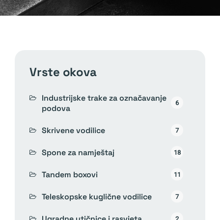
vrste okova
Industrijske trake za označavanje
6
podova
Skrivene vodilice
7
Spone za namještaj
18
Tandem boxovi
11
Teleskopske kuglične vodilice
7
Ugradne utičnice i rasvjeta
2