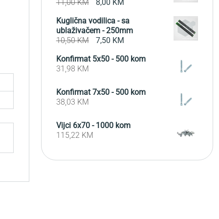
Original
Current
11,00
KM
8,00
KM
price
price
Kuglična vodilica - sa
was:
is:
ublaživačem - 250mm
11,00 KM.
8,00 KM.
Original
Current
10,50
KM
7,50
KM
price
price
Konfirmat 5x50 - 500 kom
was:
is:
31,98
KM
10,50 KM.
7,50 KM.
Konfirmat 7x50 - 500 kom
38,03
KM
Vijci 6x70 - 1000 kom
115,22
KM