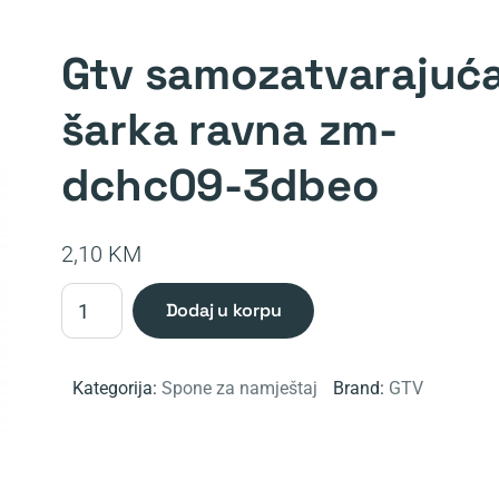
gtv samozatvarajuća
šarka ravna zm-
dchc09-3dbeo
2,10
KM
GTV
dodaj u korpu
samozatvarajuća
šarka
ravna
Kategorija:
Spone za namještaj
Brand:
GTV
ZM-
DCHC09-
3DBEO
količina