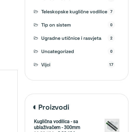
Teleskopske kuglične vodilice
7
Tip on sistem
0
Ugradne utičnice i rasvjeta
2
Uncategorized
0
Vijci
17
proizvodi
Kuglična vodilica - sa
ublaživačem - 300mm