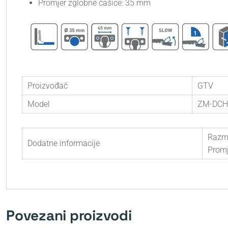
Promjer zglobne čašice:
35 mm
Proizvođač
GTV
Model
ZM-DCH
Razm
Dodatne informacije
Promj
Povezani proizvodi