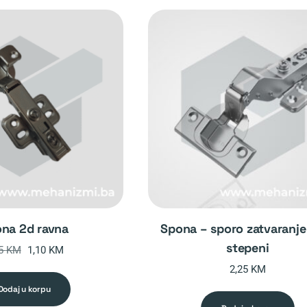
ona 2d ravna
spona – sporo zatvaranje – 45
stepeni
Original
Current
85
KM
1,10
KM
price
price
2,25
KM
was:
is:
dodaj u korpu
1,85 KM.
1,10 KM.