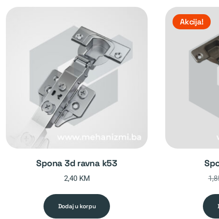
Akcija!
spona 3d ravna k53
sp
2,40
KM
1,
dodaj u korpu