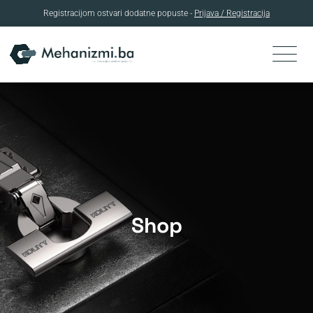
Registracijom ostvari dodatne popuste -
Prijava / Registracija
Skip
to
content
Shop