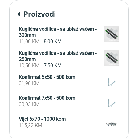
proizvodi
Kuglična vodilica - sa ublaživačem -
300mm
Original
Current
11,00
KM
8,00
KM
price
price
Kuglična vodilica - sa ublaživačem -
was:
is:
250mm
11,00 KM.
8,00 KM.
Original
Current
10,50
KM
7,50
KM
price
price
Konfirmat 5x50 - 500 kom
was:
is:
31,98
KM
10,50 KM.
7,50 KM.
Konfirmat 7x50 - 500 kom
38,03
KM
Vijci 6x70 - 1000 kom
115,22
KM