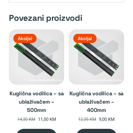
Povezani proizvodi
Akcija!
Akcija!
kuglična vodilica – sa
kuglična vodilica – sa
ublaživačem –
ublaživačem –
500mm
400mm
Original
Current
Original
Current
14,30
KM
11,00
KM
12,35
KM
9,00
KM
price
price
price
price