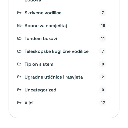
Skrivene vodilice
7
Spone za namještaj
18
Tandem boxovi
11
Teleskopske kuglične vodilice
7
Tip on sistem
0
Ugradne utičnice i rasvjeta
2
Uncategorized
0
Vijci
17