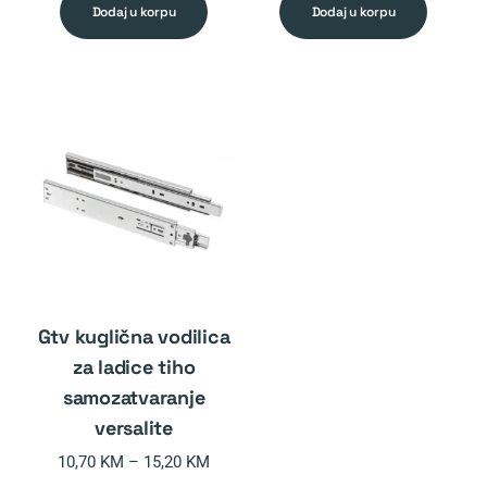
was:
is:
was:
is:
dodaj u korpu
dodaj u korpu
14,30 KM.
11,00 KM.
12,35 KM.
9,00 KM.
gtv kuglična vodilica
za ladice tiho
samozatvaranje
versalite
10,70
KM
–
15,20
KM