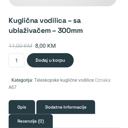
kuglična vodilica – sa
ublaživačem – 300mm
Original
Current
11,00
KM
8,00
KM
price
price
Kuglična
dodaj u korpu
was:
is:
vodilica
-
11,00 KM.
8,00 KM.
sa
Kategorija:
Teleskopske kuglične vodilice
Oznaka:
ublaživačem
A67
-
300mm
količina
Opis
Dodatne Informacije
Recenzije (0)