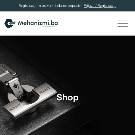
Registracijom ostvari dodatne popuste -
Prijava / Registracija
Skip
to
content
Shop