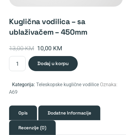
kuglična vodilica – sa
ublaživačem – 450mm
Original
Current
13,00
KM
10,00
KM
price
price
Kuglična
dodaj u korpu
was:
is:
vodilica
-
13,00 KM.
10,00 KM.
Sa
Kategorija:
Teleskopske kuglične vodilice
Oznaka:
ublaživačem
A69
-
450mm
količina
Opis
Dodatne Informacije
Recenzije (0)