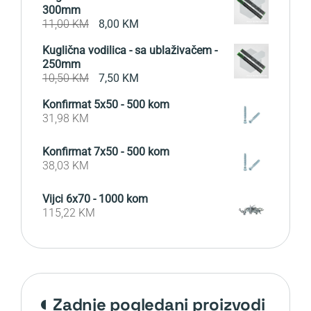
300mm
Original
Current
11,00
KM
8,00
KM
price
price
Kuglična vodilica - sa ublaživačem -
was:
is:
250mm
11,00 KM.
8,00 KM.
Original
Current
10,50
KM
7,50
KM
price
price
Konfirmat 5x50 - 500 kom
was:
is:
31,98
KM
10,50 KM.
7,50 KM.
Konfirmat 7x50 - 500 kom
38,03
KM
Vijci 6x70 - 1000 kom
115,22
KM
zadnje pogledani proizvodi