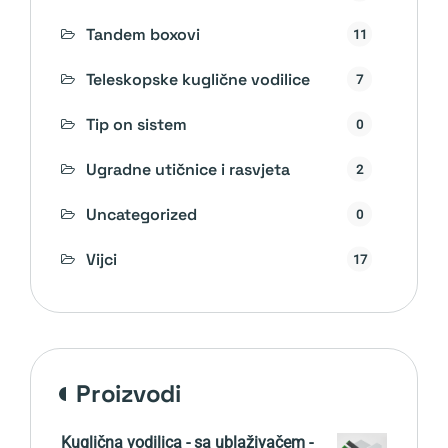
Tandem boxovi
11
Teleskopske kuglične vodilice
7
Tip on sistem
0
Ugradne utičnice i rasvjeta
2
Uncategorized
0
Vijci
17
proizvodi
Kuglična vodilica - sa ublaživačem -