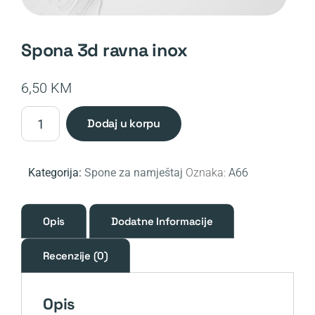
spona 3d ravna inox
6,50
KM
Spona
dodaj u korpu
3D
ravna
INOX
Kategorija:
Spone za namještaj
Oznaka:
A66
količina
Opis
Dodatne Informacije
Recenzije (0)
Opis