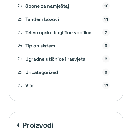
Spone za namještaj
18
Tandem boxovi
11
Teleskopske kuglične vodilice
7
Tip on sistem
0
Ugradne utičnice i rasvjeta
2
Uncategorized
0
Vijci
17
proizvodi