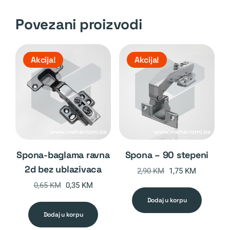
Povezani proizvodi
Akcija!
Akcija!
spona-baglama ravna
spona – 90 stepeni
2d bez ublazivaca
Original
Current
2,90
KM
1,75
KM
price
price
Original
Current
0,65
KM
0,35
KM
was:
is:
price
price
dodaj u korpu
2,90 KM.
1,75 KM.
was:
is:
dodaj u korpu
0,65 KM.
0,35 KM.