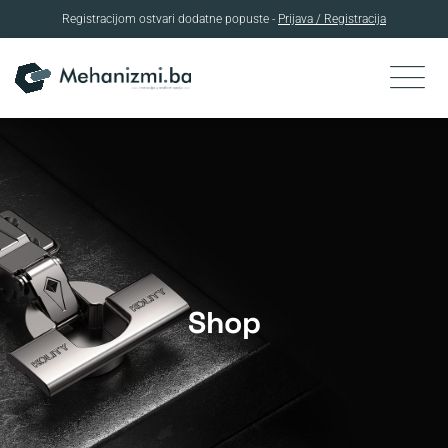
Registracijom ostvari dodatne popuste -
Prijava / Registracija
Skip
to
content
Shop