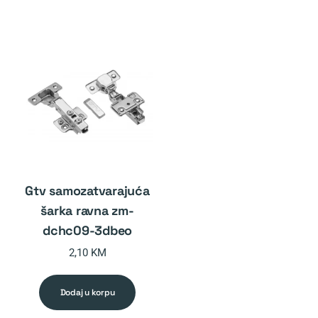
gtv samozatvarajuća
šarka ravna zm-
dchc09-3dbeo
2,10
KM
dodaj u korpu