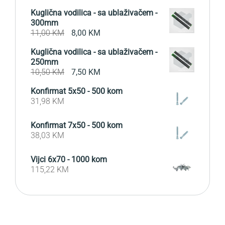
Kuglična vodilica - sa ublaživačem -
300mm
Original
Current
11,00
KM
8,00
KM
price
price
Kuglična vodilica - sa ublaživačem -
was:
is:
250mm
11,00 KM.
8,00 KM.
Original
Current
10,50
KM
7,50
KM
price
price
Konfirmat 5x50 - 500 kom
was:
is:
31,98
KM
10,50 KM.
7,50 KM.
Konfirmat 7x50 - 500 kom
38,03
KM
Vijci 6x70 - 1000 kom
115,22
KM