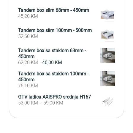
Tandem box slim 68mm - 450mm
45,20
KM
Tandem box slim 100mm - 500mm
52,60
KM
Tandem box sa staklom 63mm -
450mm
Original
Current
62,20
KM
40,00
KM
price
price
Tandem box sa staklom 100mm -
was:
is:
450mm
62,20 KM.
40,00 KM.
76,10
KM
GTV ladica AXISPRO srednja H167
53,00
KM
–
59,00
KM