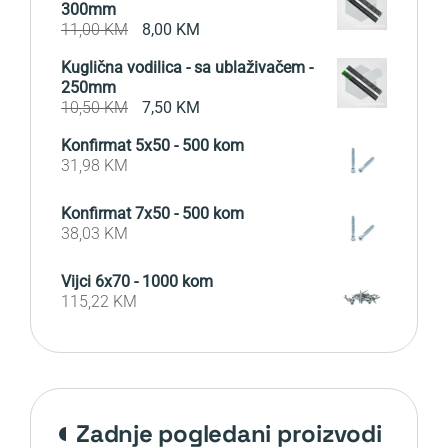
300mm
Original
Current
11,00
KM
8,00
KM
price
price
Kuglična vodilica - sa ublaživačem -
was:
is:
250mm
11,00 KM.
8,00 KM.
Original
Current
10,50
KM
7,50
KM
price
price
Konfirmat 5x50 - 500 kom
was:
is:
31,98
KM
10,50 KM.
7,50 KM.
Konfirmat 7x50 - 500 kom
38,03
KM
Vijci 6x70 - 1000 kom
115,22
KM
zadnje pogledani proizvodi