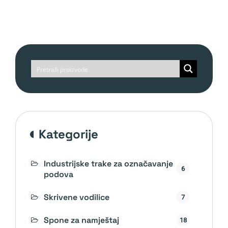
kategorije
Industrijske trake za označavanje
6
podova
Skrivene vodilice
7
Spone za namještaj
18