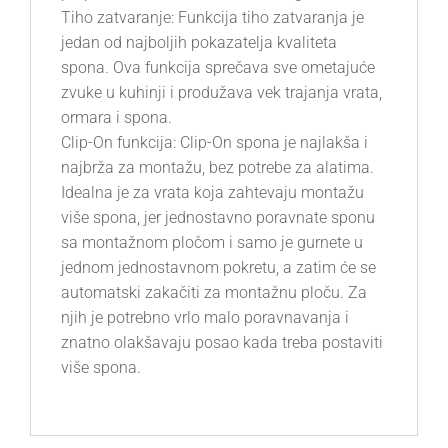
Tiho zatvaranje: Funkcija tiho zatvaranja je
jedan od najboljih pokazatelja kvaliteta
spona. Ova funkcija sprečava sve ometajuće
zvuke u kuhinji i produžava vek trajanja vrata,
ormara i spona.
Clip-On funkcija: Clip-On spona je najlakša i
najbrža za montažu, bez potrebe za alatima.
Idealna je za vrata koja zahtevaju montažu
više spona, jer jednostavno poravnate sponu
sa montažnom pločom i samo je gurnete u
jednom jednostavnom pokretu, a zatim će se
automatski zakačiti za montažnu ploču. Za
njih je potrebno vrlo malo poravnavanja i
znatno olakšavaju posao kada treba postaviti
više spona.