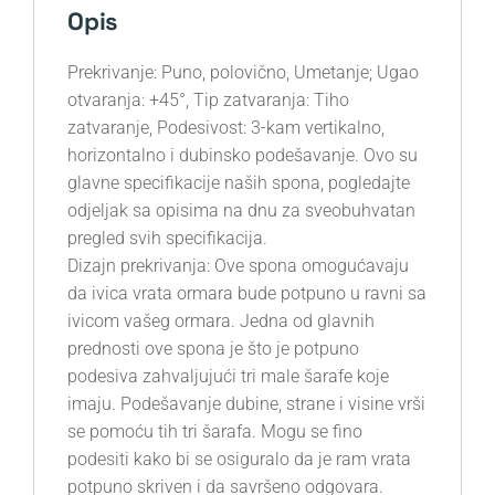
Opis
Prekrivanje: Puno, polovično, Umetanje; Ugao
otvaranja: +45°, Tip zatvaranja: Tiho
zatvaranje, Podesivost: 3-kam vertikalno,
horizontalno i dubinsko podešavanje. Ovo su
glavne specifikacije naših spona, pogledajte
odjeljak sa opisima na dnu za sveobuhvatan
pregled svih specifikacija.
Dizajn prekrivanja: Ove spona omogućavaju
da ivica vrata ormara bude potpuno u ravni sa
ivicom vašeg ormara. Jedna od glavnih
prednosti ove spona je što je potpuno
podesiva zahvaljujući tri male šarafe koje
imaju. Podešavanje dubine, strane i visine vrši
se pomoću tih tri šarafa. Mogu se fino
podesiti kako bi se osiguralo da je ram vrata
potpuno skriven i da savršeno odgovara.