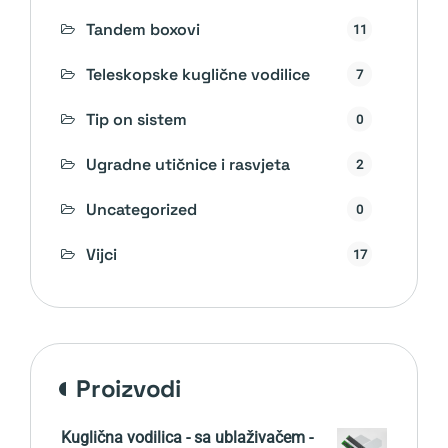
Tandem boxovi
11
Teleskopske kuglične vodilice
7
Tip on sistem
0
Ugradne utičnice i rasvjeta
2
Uncategorized
0
Vijci
17
proizvodi
Kuglična vodilica - sa ublaživačem -