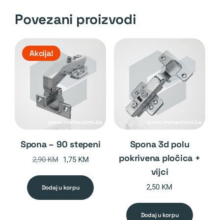
Povezani proizvodi
Akcija!
spona – 90 stepeni
spona 3d polu
pokrivena pločica +
Original
Current
2,90
KM
1,75
KM
vijci
price
price
was:
is:
2,50
KM
dodaj u korpu
2,90 KM.
1,75 KM.
dodaj u korpu