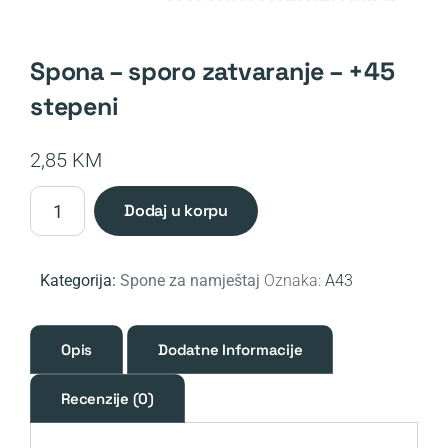
spona – sporo zatvaranje – +45
stepeni
2,85
KM
Spona
dodaj u korpu
-
sporo
zatvaranje
Kategorija:
Spone za namještaj
Oznaka:
A43
-
+45
stepeni
Opis
Dodatne Informacije
količina
Recenzije (0)