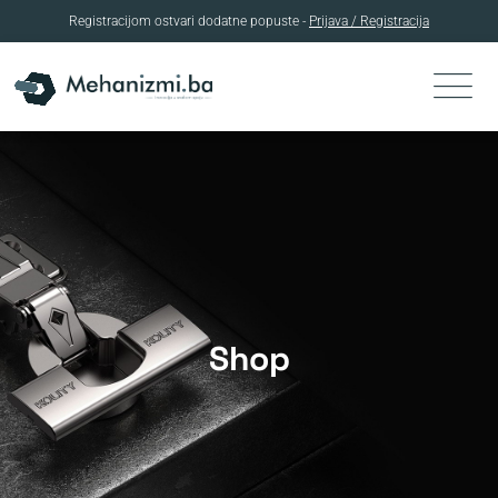
Registracijom ostvari dodatne popuste -
Prijava / Registracija
Skip
to
content
Shop