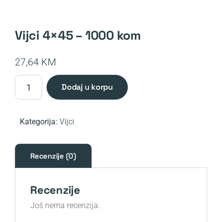
vijci 4×45 – 1000 kom
27,64
KM
Vijci
dodaj u korpu
4x45
-
1000
Kategorija:
Vijci
kom
količina
Recenzije (0)
Recenzije
Još nema recenzija.