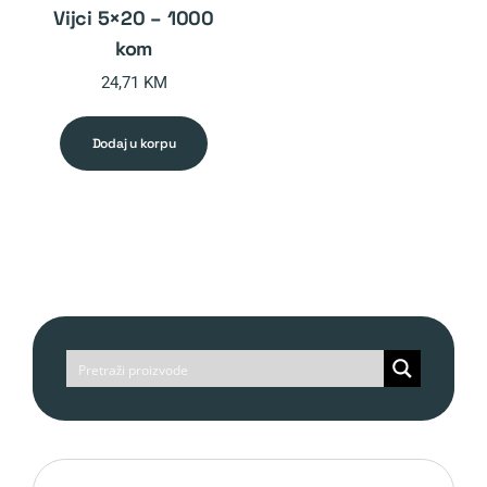
vijci 5×20 – 1000
kom
24,71
KM
dodaj u korpu