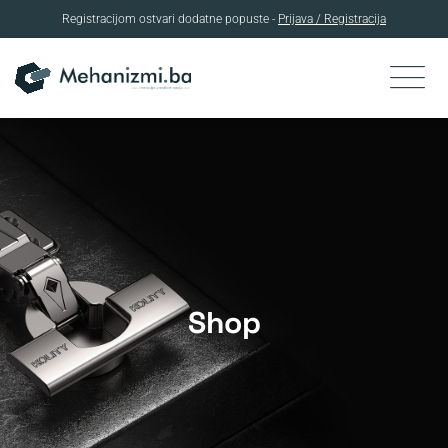
Registracijom ostvari dodatne popuste -
Prijava / Registracija
Skip
to
content
Shop