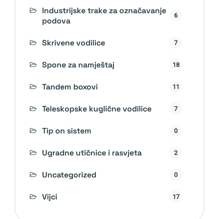
Industrijske trake za označavanje
6
podova
Skrivene vodilice
7
Spone za namještaj
18
Tandem boxovi
11
Teleskopske kuglične vodilice
7
Tip on sistem
0
Ugradne utičnice i rasvjeta
2
Uncategorized
0
Vijci
17