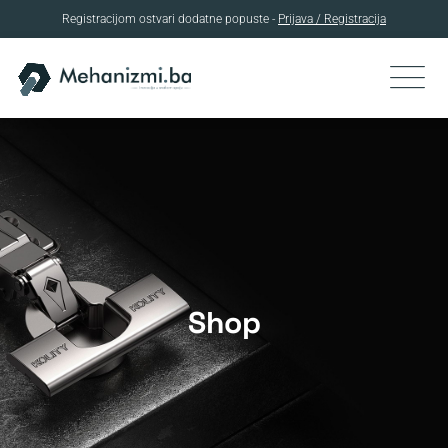
Registracijom ostvari dodatne popuste -
Prijava / Registracija
Skip
to
content
Shop