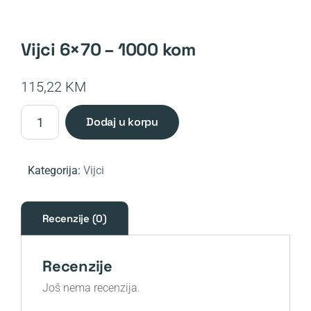
vijci 6×70 – 1000 kom
115,22
KM
Vijci
dodaj u korpu
6x70
-
1000
Kategorija:
Vijci
kom
količina
Recenzije (0)
Recenzije
Još nema recenzija.