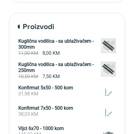
proizvodi
Kuglična vodilica - sa ublaživačem -
300mm
Original
Current
11,00
KM
8,00
KM
price
price
Kuglična vodilica - sa ublaživačem -
was:
is:
250mm
11,00 KM.
8,00 KM.
Original
Current
10,50
KM
7,50
KM
price
price
Konfirmat 5x50 - 500 kom
was:
is:
31,98
KM
10,50 KM.
7,50 KM.
Konfirmat 7x50 - 500 kom
38,03
KM
Vijci 6x70 - 1000 kom