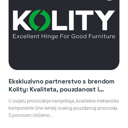
Ekskluzivno partnerstvo s brendom
Kolity: Kvaliteta, pouzdanost i
inovacija
U svijetu proizvodnje namještaja, kvalitetne mehaničke
komponente čine temelj svakog pouzdanog proizvoda.
S ponosom ističemo…