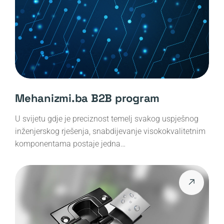
Mehanizmi.ba B2B program
U svijetu gdje je preciznost temelj svakog uspješnog
inženjerskog rješenja, snabdijevanje visokokvalitetnim
komponentama postaje jedna…