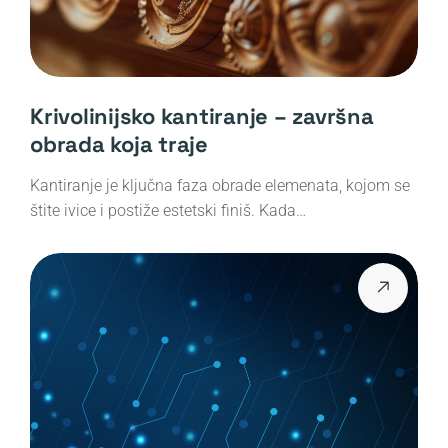
Krivolinijsko kantiranje – završna
obrada koja traje
Kantiranje je ključna faza obrade elemenata, kojom se
štite ivice i postiže estetski finiš. Kada…