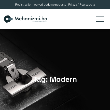
Registracijom ostvari dodatne popuste -
Prijava / Registracija
Skip
to
content
Tag: Modern