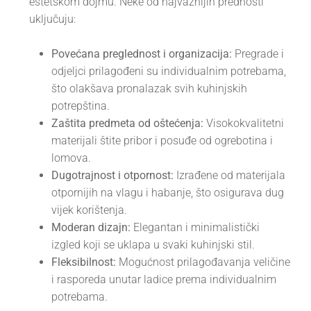
estetskom dojmu. Neke od najvažnijih prednosti
uključuju:
Povećana preglednost i organizacija:
Pregrade i
odjeljci prilagođeni su individualnim potrebama,
što olakšava pronalazak svih kuhinjskih
potrepština.
Zaštita predmeta od oštećenja:
Visokokvalitetni
materijali štite pribor i posuđe od ogrebotina i
lomova.
Dugotrajnost i otpornost:
Izrađene od materijala
otpornijih na vlagu i habanje, što osigurava dug
vijek korištenja.
Moderan dizajn:
Elegantan i minimalistički
izgled koji se uklapa u svaki kuhinjski stil.
Fleksibilnost:
Mogućnost prilagođavanja veličine
i rasporeda unutar ladice prema individualnim
potrebama.