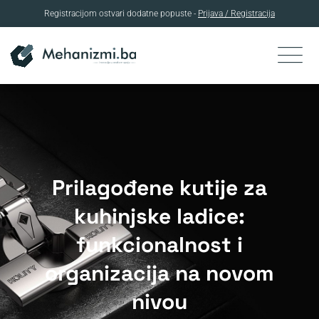
Registracijom ostvari dodatne popuste -
Prijava / Registracija
Skip
to
content
Prilagođene kutije za
kuhinjske ladice:
funkcionalnost i
organizacija na novom
nivou