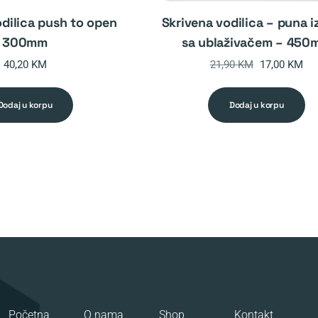
skrivena vodilica – puna izvlaka
300mm
sa ublaživačem – 450
Original
Cur
40,20
KM
21,90
KM
17,00
KM
price
pri
was:
is:
dodaj u korpu
dodaj u korpu
21,90 KM.
17,
Početna
O nama
Shop
Kontakt