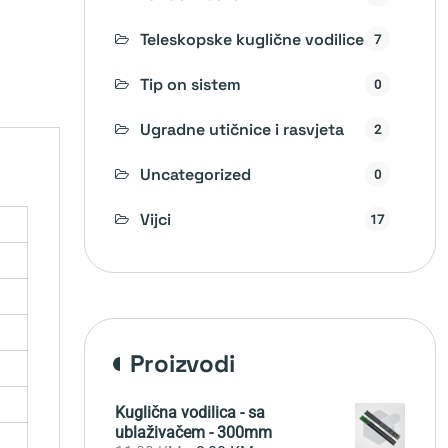
Teleskopske kuglične vodilice
7
Tip on sistem
0
Ugradne utičnice i rasvjeta
2
Uncategorized
0
Vijci
17
proizvodi
Kuglična vodilica - sa
ublaživačem - 300mm