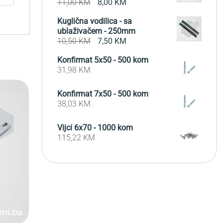
Original
Current
11,00
KM
8,00
KM
price
price
Kuglična vodilica - sa
was:
is:
ublaživačem - 250mm
11,00 KM.
8,00 KM.
Original
Current
10,50
KM
7,50
KM
price
price
Konfirmat 5x50 - 500 kom
was:
is:
31,98
KM
10,50 KM.
7,50 KM.
Konfirmat 7x50 - 500 kom
38,03
KM
Vijci 6x70 - 1000 kom
115,22
KM