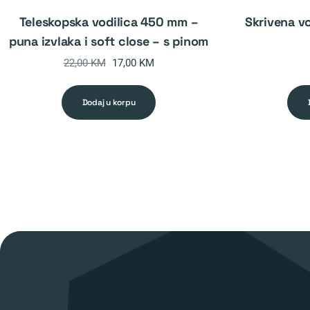
teleskopska vodilica 450 mm –
skrivena vodilica push to open
puna izvlaka i soft close – s pinom
Original
Current
22,00
KM
17,00
KM
price
price
was:
is:
dodaj u korpu
22,00 KM.
17,00 KM.