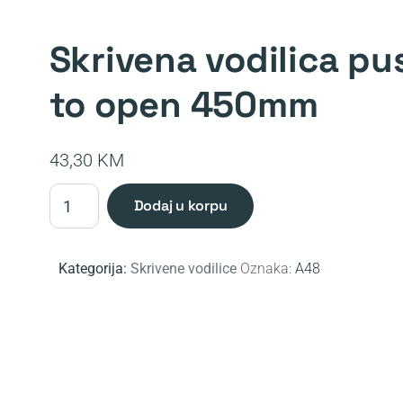
skrivena vodilica push
to open 450mm
43,30
KM
Skrivena
dodaj u korpu
vodilica
push
to
Kategorija:
Skrivene vodilice
Oznaka:
A48
open
450mm
količina