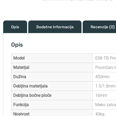
Opis
Dodatne Informacije
Recenzije (0)
Opis
Model
E08-TB Pro
Materijal
Pocinčani 
Dužina
450mm
Debljina materijala
1.5/1.8mm
Debljina bočne ploče
16mm
Funkcija
Meko zatvar
Nosivost
40kg