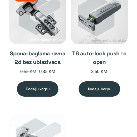
spona-baglama ravna
t6 auto-lock push to
2d bez ublazivaca
open
Original
Current
0,65
KM
0,35
KM
3,50
KM
price
price
was:
is:
dodaj u korpu
dodaj u korpu
0,65 KM.
0,35 KM.