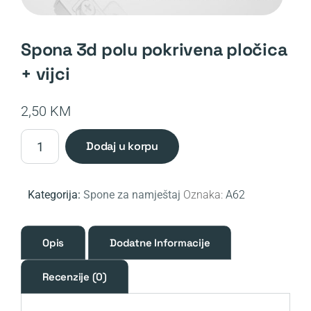
spona 3d polu pokrivena pločica
+ vijci
2,50
KM
Spona
dodaj u korpu
3D
polu
pokrivena
Kategorija:
Spone za namještaj
Oznaka:
A62
pločica
+
vijci
Opis
Dodatne Informacije
količina
Recenzije (0)