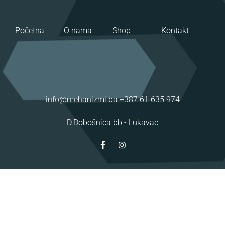
Početna
O nama
Shop
Kontakt
info@mehanizmi.ba
+387 61 635 974
D.Dobošnica bb -
Lukavac
Copyright © 2025. Mehanizmi.ba - Dizajn:
Aktuelno Design -
Izrada web
stranica