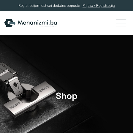
Registracijom ostvari dodatne popuste -
Prijava / Registracija
Skip
to
content
Shop