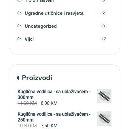
Tip on sistem
Ugradne utičnice i rasvjeta
2
Uncategorized
0
Vijci
17
proizvodi
Kuglična vodilica - sa ublaživačem -
300mm
Original
Current
11,00
KM
8,00
KM
price
price
Kuglična vodilica - sa ublaživačem -
was:
is:
250mm
11,00 KM.
8,00 KM.
Original
Current
10,50
KM
7,50
KM