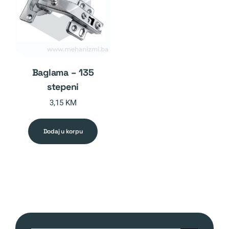
baglama – 135
stepeni
3,15
KM
dodaj u korpu