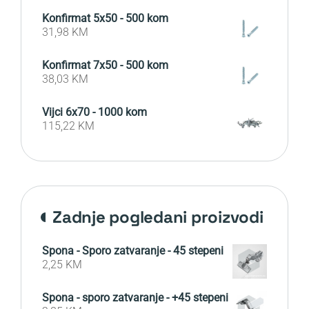
price
price
Konfirmat 5x50 - 500 kom
was:
is:
31,98
KM
10,50 KM.
7,50 KM.
Konfirmat 7x50 - 500 kom
38,03
KM
Vijci 6x70 - 1000 kom
115,22
KM
zadnje pogledani proizvodi
Spona - Sporo zatvaranje - 45 stepeni
2,25
KM
Spona - sporo zatvaranje - +45 stepeni