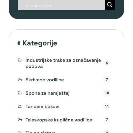
kategorije
Industrijske trake za označavanje
6
podova
Skrivene vodilice
7
Spone za namještaj
18
Tandem boxovi
11
Teleskopske kuglične vodilice
7
0