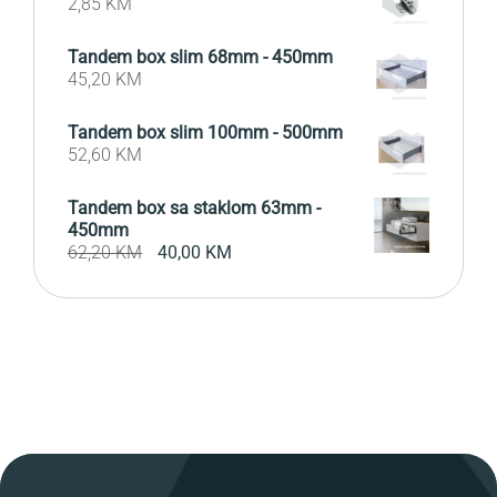
2,85
KM
Tandem box slim 68mm - 450mm
45,20
KM
Tandem box slim 100mm - 500mm
52,60
KM
Tandem box sa staklom 63mm -
450mm
Original
Current
62,20
KM
40,00
KM
price
price
was:
is:
62,20 KM.
40,00 KM.