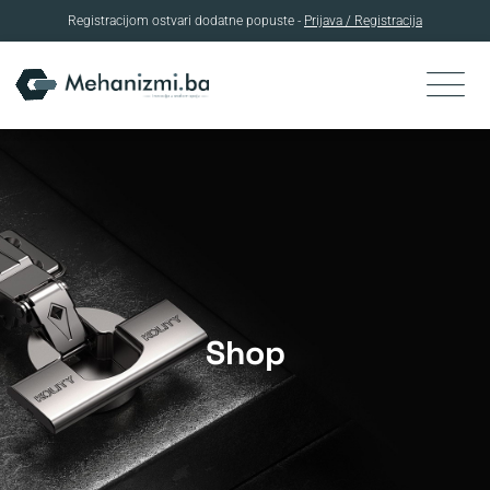
Registracijom ostvari dodatne popuste -
Prijava / Registracija
Skip
to
content
Shop