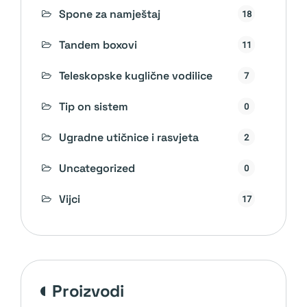
Spone za namještaj
18
Tandem boxovi
11
Teleskopske kuglične vodilice
7
Tip on sistem
0
Ugradne utičnice i rasvjeta
2
Uncategorized
0
Vijci
17
proizvodi