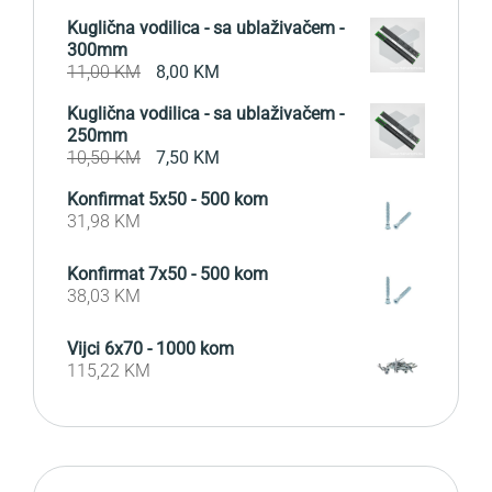
Kuglična vodilica - sa ublaživačem -
300mm
Original
Current
11,00
KM
8,00
KM
price
price
Kuglična vodilica - sa ublaživačem -
was:
is:
250mm
11,00 KM.
8,00 KM.
Original
Current
10,50
KM
7,50
KM
price
price
Konfirmat 5x50 - 500 kom
was:
is:
31,98
KM
10,50 KM.
7,50 KM.
Konfirmat 7x50 - 500 kom
38,03
KM
Vijci 6x70 - 1000 kom
115,22
KM