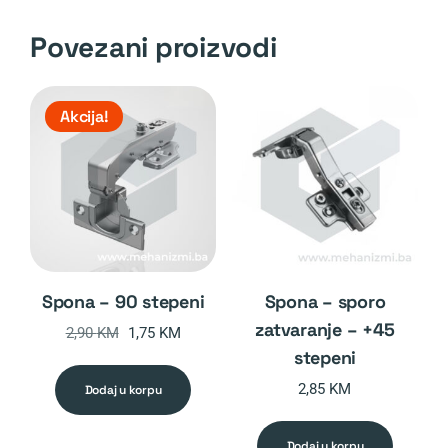
Povezani proizvodi
Akcija!
spona – 90 stepeni
spona – sporo
zatvaranje – +45
Original
Current
2,90
KM
1,75
KM
stepeni
price
price
was:
is:
2,85
KM
dodaj u korpu
2,90 KM.
1,75 KM.
dodaj u korpu