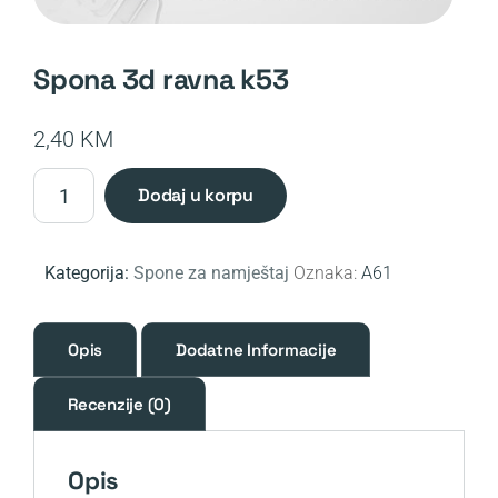
spona 3d ravna k53
2,40
KM
Spona
dodaj u korpu
3D
ravna
K53
Kategorija:
Spone za namještaj
Oznaka:
A61
količina
Opis
Dodatne Informacije
Recenzije (0)
Opis