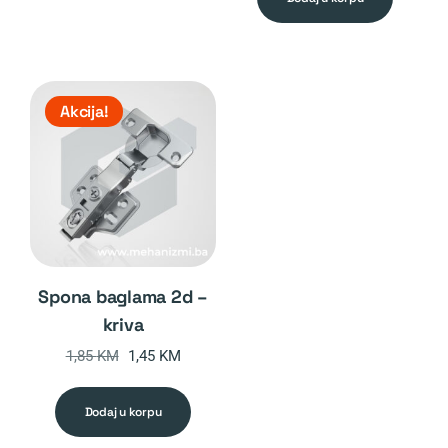
Akcija!
spona baglama 2d –
kriva
Original
Current
1,85
KM
1,45
KM
price
price
was:
is:
dodaj u korpu
1,85 KM.
1,45 KM.