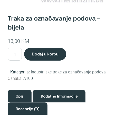
traka za označavanje podova –
bijela
13,00
KM
Traka
dodaj u korpu
za
označavanje
podova
Kategorija:
Industrijske trake za označavanje podova
-
Oznaka:
A100
bijela
količina
Opis
Dodatne Informacije
Recenzije (0)