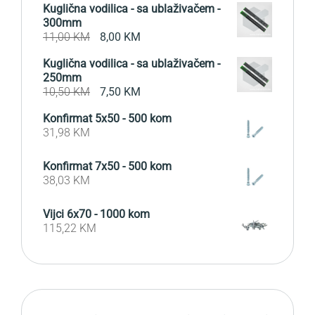
Kuglična vodilica - sa ublaživačem -
300mm
Original
Current
11,00
KM
8,00
KM
price
price
Kuglična vodilica - sa ublaživačem -
was:
is:
250mm
11,00 KM.
8,00 KM.
Original
Current
10,50
KM
7,50
KM
price
price
Konfirmat 5x50 - 500 kom
was:
is:
31,98
KM
10,50 KM.
7,50 KM.
Konfirmat 7x50 - 500 kom
38,03
KM
Vijci 6x70 - 1000 kom
115,22
KM