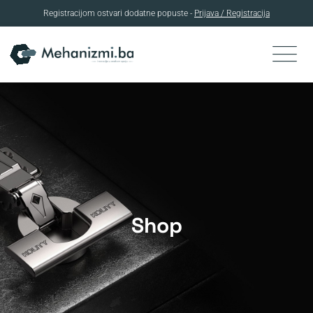
Registracijom ostvari dodatne popuste -
Prijava / Registracija
Skip
to
content
Shop