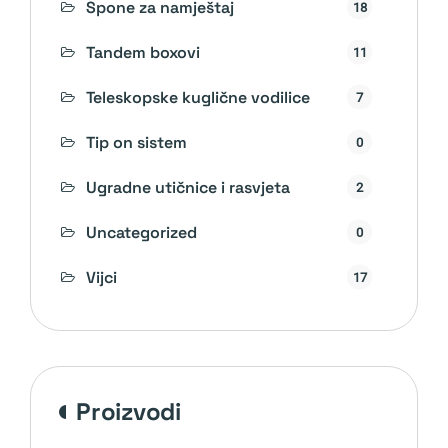
Spone za namještaj
18
Tandem boxovi
11
Teleskopske kuglične vodilice
7
Tip on sistem
0
Ugradne utičnice i rasvjeta
2
Uncategorized
0
Vijci
17
proizvodi