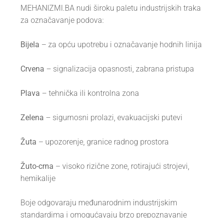
MEHANIZMI.BA nudi široku paletu industrijskih traka
za označavanje podova:
Bijela
– za opću upotrebu i označavanje hodnih linija
Crvena
– signalizacija opasnosti, zabrana pristupa
Plava
– tehnička ili kontrolna zona
Zelena
– sigurnosni prolazi, evakuacijski putevi
Žuta
– upozorenje, granice radnog prostora
Žuto-crna
– visoko rizične zone, rotirajući strojevi,
hemikalije
Boje odgovaraju međunarodnim industrijskim
standardima i omogućavaju brzo prepoznavanje