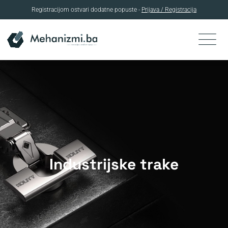
Registracijom ostvari dodatne popuste -
Prijava / Registracija
Skip
to
content
Industrijske trake