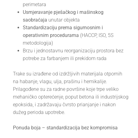
perimetara
Usmjeravanje pješačkog i mašinskog
saobraćaja
unutar objekta
Standardizaciju prema sigurnosnim i
operativnim procedurama
(HACCP, ISO, 5S
metodologija)
Brzu i jednostavnu reorganizaciju prostora bez
potrebe za farbanjem ili prekidom rada
Trake su izrađene od izdržljivih materijala otpornih
na habanje, vlagu, ulja, prašinu i hemikalije.
Prilagođene su za radne površine koje trpe veliko
mehaničko opterećenje, poput betona ili industrijskog
epoksida, i zadržavaju čvrsto prianjanje i nakon
dužeg perioda upotrebe.
Ponuda boja – standardizacija bez kompromisa